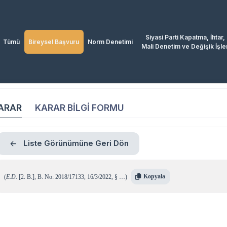
Siyasi Parti Kapatma, İhtar,
Tümü
Bireysel Başvuru
Norm Denetimi
Mali Denetim ve Değişik İşle
ARAR
KARAR BİLGİ FORMU
Liste Görünümüne Geri Dön
Kopyala
(
E.D.
[2. B.]
,
B. No: 2018/17133
,
16/3/2022
,
§ …
)