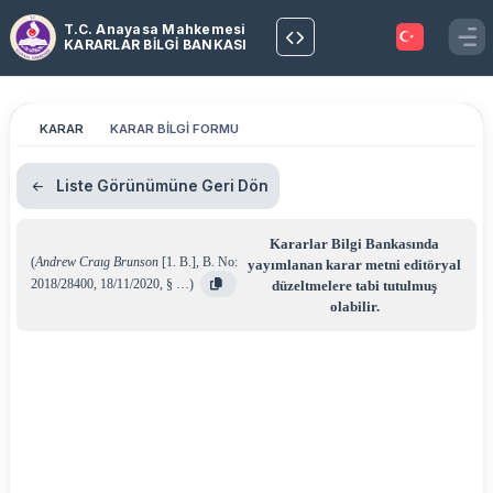
T.C. Anayasa Mahkemesi
KARARLAR BİLGİ BANKASI
KARAR
KARAR BİLGİ FORMU
Liste Görünümüne Geri Dön
Kararlar Bilgi Bankasında
(
Andrew Craıg Brunson
[1. B.]
,
B. No:
yayımlanan karar metni editöryal
2018/28400
,
18/11/2020
,
§ …
)
düzeltmelere tabi tutulmuş
olabilir.