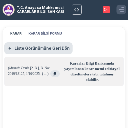
T.C. Anayasa Mahkemesi
KARARLAR BİLGİ BANKASI
KARAR
KARAR BİLGİ FORMU
Liste Görünümüne Geri Dön
Kararlar Bilgi Bankasında
(
Mustafa Deniz
[2. B.]
,
B. No:
yayımlanan karar metni editöryal
2019/18125
,
1/10/2025
,
§ …
)
düzeltmelere tabi tutulmuş
olabilir.