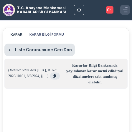
T.C. Anayasa Mahkemesi
KARARLAR BİLGİ BANKASI
KARAR
KARAR BİLGİ FORMU
Liste Görünümüne Geri Dön
Kararlar Bilgi Bankasında
(
Mehmet Selim Acet
[1. B.]
,
B. No:
yayımlanan karar metni editöryal
2020/10101
,
8/2/2024
,
§ …
)
düzeltmelere tabi tutulmuş
olabilir.