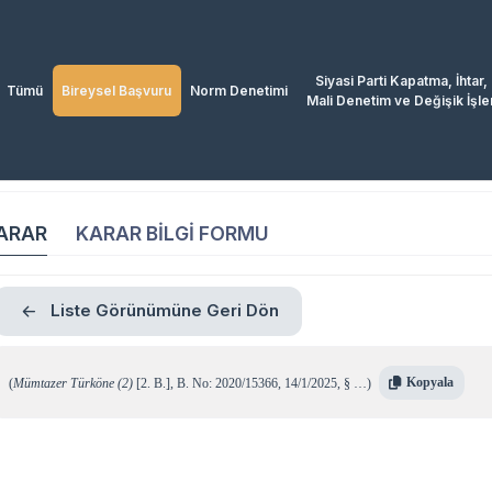
Siyasi Parti Kapatma, İhtar,
Tümü
Bireysel Başvuru
Norm Denetimi
Mali Denetim ve Değişik İşle
ARAR
KARAR BİLGİ FORMU
Liste Görünümüne Geri Dön
Kopyala
(
Mümtazer Türköne (2)
[2. B.]
,
B. No: 2020/15366
,
14/1/2025
,
§ …
)