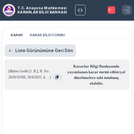
T.C. Anayasa Mahkemesi
KARARLAR BİLGİ BANKASI
KARAR
KARAR BİLGİ FORMU
Liste Görünümüne Geri Dön
Kararlar Bilgi Bankasında
(
Bülent Gedik
[1. B.]
,
B. No:
yayımlanan karar metni editöryal
2020/16568
,
29/4/2025
,
§ …
)
düzeltmelere tabi tutulmuş
olabilir.