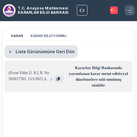
T.C. Anayasa Mahkemesi
KARARLAR BİLGİ BANKASI
KARAR
KARAR BİLGİ FORMU
Liste Görünümüne Geri Dön
Kararlar Bilgi Bankasında
(
Ercan Yıldız
[1. B.]
,
B. No:
yayımlanan karar metni editöryal
2020/17505
,
15/1/2025
,
§ …
)
düzeltmelere tabi tutulmuş
olabilir.