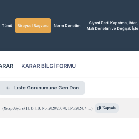
Siyasi Parti Kapatma, İhtar,
Tümü
Bireysel Başvuru
Norm Denetimi
Mali Denetim ve Değişik İşle
ARAR
KARAR BİLGİ FORMU
Liste Görünümüne Geri Dön
Kopyala
(
Recep Akyürek
[1. B.]
,
B. No: 2020/23070
,
16/5/2024
,
§ …
)