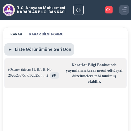
T.C. Anayasa Mahkemesi
KARARLAR BİLGİ BANKASI
KARAR
KARAR BİLGİ FORMU
Liste Görünümüne Geri Dön
Kararlar Bilgi Bankasında
(
Osman Yalavuz
[1. B.]
,
B. No:
yayımlanan karar metni editöryal
2020/23375
,
7/1/2025
,
§ …
)
düzeltmelere tabi tutulmuş
olabilir.