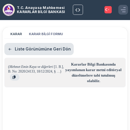
T.C. Anayasa Mahkemesi
KARARLAR BİLGİ BANKASI
KARAR
KARAR BİLGİ FORMU
Liste Görünümüne Geri Dön
Kararlar Bilgi Bankasında
(
Mehmet Emin Kaya ve diğerleri
[1. B.]
,
yayımlanan karar metni editöryal
B. No: 2020/24133
,
18/12/2024
,
§ …
)
düzeltmelere tabi tutulmuş
olabilir.