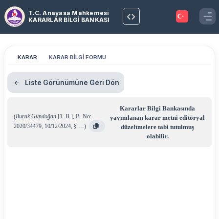
T.C. Anayasa Mahkemesi
KARARLAR BİLGİ BANKASI
KARAR
KARAR BİLGİ FORMU
Liste Görünümüne Geri Dön
Kararlar Bilgi Bankasında
(
Burak Gündoğan
[1. B.]
,
B. No:
yayımlanan karar metni editöryal
2020/34479
,
10/12/2024
,
§ …
)
düzeltmelere tabi tutulmuş
olabilir.