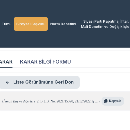
Siyasi Parti Kapatma, İhtar,
Tümü
Bireysel Başvuru
Norm Denetimi
Mali Denetim ve Değişik İşle
ARAR
KARAR BİLGİ FORMU
Liste Görünümüne Geri Dön
Kopyala
(
İsmail Baş ve diğerleri
[2. B.]
,
B. No: 2021/15398
,
21/12/2022
,
§ …
)