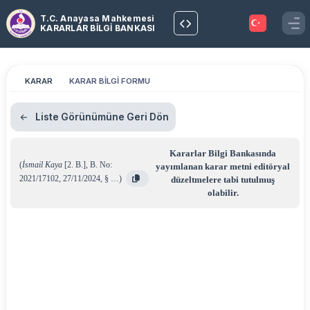
T.C. Anayasa Mahkemesi
KARARLAR BİLGİ BANKASI
KARAR
KARAR BİLGİ FORMU
Liste Görünümüne Geri Dön
Kararlar Bilgi Bankasında
(
İsmail Kaya
[2. B.]
,
B. No:
yayımlanan karar metni editöryal
2021/17102
,
27/11/2024
,
§ …
)
düzeltmelere tabi tutulmuş
olabilir.