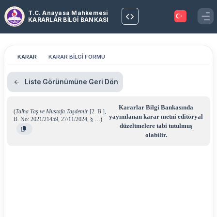
T.C. Anayasa Mahkemesi
KARARLAR BİLGİ BANKASI
KARAR
KARAR BİLGİ FORMU
Liste Görünümüne Geri Dön
Kararlar Bilgi Bankasında
(
Talha Taş ve Mustafa Taşdemir
[2. B.]
,
yayımlanan karar metni editöryal
B. No: 2021/21459
,
27/11/2024
,
§ …
)
düzeltmelere tabi tutulmuş
olabilir.