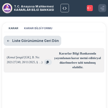
T.C. Anayasa Mahkemesi
KARARLAR BİLGİ BANKASI
KARAR
KARAR BİLGİ FORMU
Liste Görünümüne Geri Dön
Kararlar Bilgi Bankasında
(
Kemal Şengül
[GK]
,
B. No:
yayımlanan karar metni editöryal
2021/27249
,
20/11/2025
,
§ …
)
düzeltmelere tabi tutulmuş
olabilir.