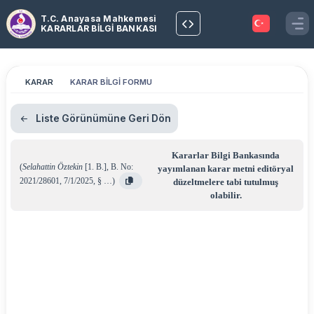
T.C. Anayasa Mahkemesi
KARARLAR BİLGİ BANKASI
KARAR
KARAR BİLGİ FORMU
Liste Görünümüne Geri Dön
Kararlar Bilgi Bankasında
(
Selahattin Öztekin
[1. B.]
,
B. No:
yayımlanan karar metni editöryal
2021/28601
,
7/1/2025
,
§ …
)
düzeltmelere tabi tutulmuş
olabilir.