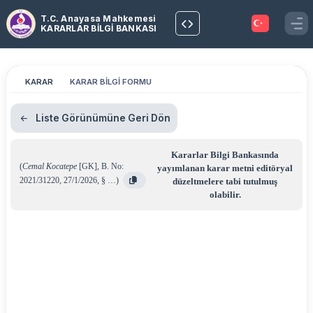
T.C. Anayasa Mahkemesi
KARARLAR BİLGİ BANKASI
KARAR
KARAR BİLGİ FORMU
Liste Görünümüne Geri Dön
Kararlar Bilgi Bankasında
(
Cemal Kocatepe
[GK]
,
B. No:
yayımlanan karar metni editöryal
2021/31220
,
27/1/2026
,
§ …
)
düzeltmelere tabi tutulmuş
olabilir.