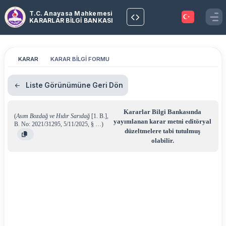
T.C. Anayasa Mahkemesi
KARARLAR BİLGİ BANKASI
KARAR
KARAR BİLGİ FORMU
Liste Görünümüne Geri Dön
Kararlar Bilgi Bankasında
(
Asım Bozdağ ve Hıdır Sarıdağ
[1. B.]
,
yayımlanan karar metni editöryal
B. No: 2021/31295
,
5/11/2025
,
§ …
)
düzeltmelere tabi tutulmuş
olabilir.