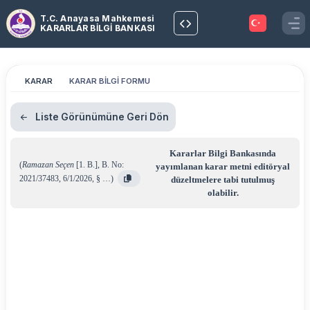
T.C. Anayasa Mahkemesi
KARARLAR BİLGİ BANKASI
KARAR
KARAR BİLGİ FORMU
Liste Görünümüne Geri Dön
Kararlar Bilgi Bankasında
(
Ramazan Seçen
[1. B.]
,
B. No:
yayımlanan karar metni editöryal
2021/37483
,
6/1/2026
,
§ …
)
düzeltmelere tabi tutulmuş
olabilir.