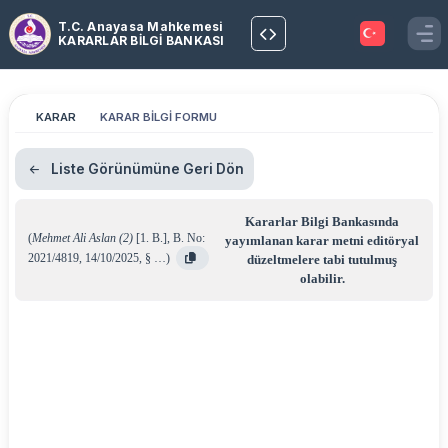
T.C. Anayasa Mahkemesi
KARARLAR BİLGİ BANKASI
KARAR
KARAR BİLGİ FORMU
Liste Görünümüne Geri Dön
Kararlar Bilgi Bankasında
(
Mehmet Ali Aslan (2)
[1. B.]
,
B. No:
yayımlanan karar metni editöryal
2021/4819
,
14/10/2025
,
§ …
)
düzeltmelere tabi tutulmuş
olabilir.