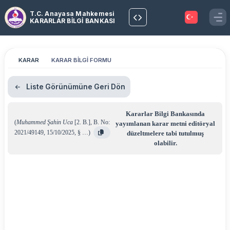
T.C. Anayasa Mahkemesi
KARARLAR BİLGİ BANKASI
KARAR
KARAR BİLGİ FORMU
Liste Görünümüne Geri Dön
Kararlar Bilgi Bankasında
(
Muhammed Şahin Uca
[2. B.]
,
B. No:
yayımlanan karar metni editöryal
2021/49149
,
15/10/2025
,
§ …
)
düzeltmelere tabi tutulmuş
olabilir.