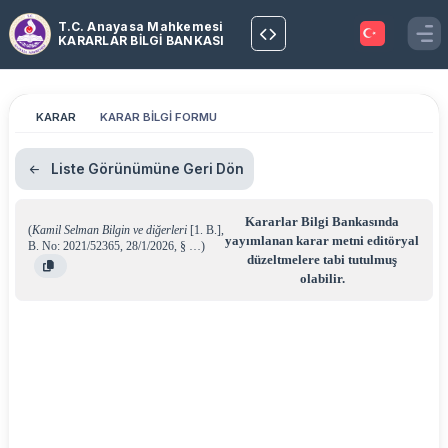
T.C. Anayasa Mahkemesi
KARARLAR BİLGİ BANKASI
KARAR
KARAR BİLGİ FORMU
Liste Görünümüne Geri Dön
Kararlar Bilgi Bankasında
(
Kamil Selman Bilgin ve diğerleri
[1. B.]
,
yayımlanan karar metni editöryal
B. No: 2021/52365
,
28/1/2026
,
§ …
)
düzeltmelere tabi tutulmuş
olabilir.