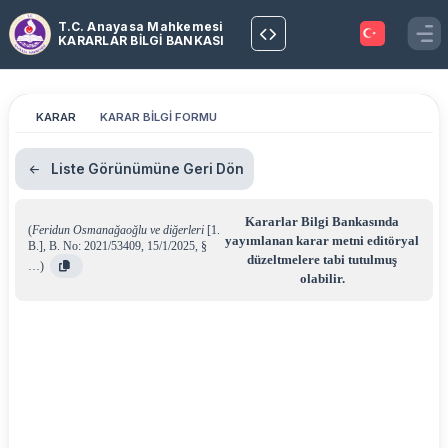
T.C. Anayasa Mahkemesi
KARARLAR BİLGİ BANKASI
KARAR
KARAR BİLGİ FORMU
Liste Görünümüne Geri Dön
Kararlar Bilgi Bankasında
(
Feridun Osmanağaoğlu ve diğerleri
[1.
yayımlanan karar metni editöryal
B.]
,
B. No: 2021/53409
,
15/1/2025
,
§
düzeltmelere tabi tutulmuş
…
)
olabilir.