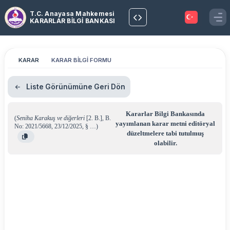
T.C. Anayasa Mahkemesi
KARARLAR BİLGİ BANKASI
KARAR
KARAR BİLGİ FORMU
Liste Görünümüne Geri Dön
Kararlar Bilgi Bankasında
(
Seniha Karakuş ve diğerleri
[2. B.]
,
B.
yayımlanan karar metni editöryal
No: 2021/5668
,
23/12/2025
,
§ …
)
düzeltmelere tabi tutulmuş
olabilir.