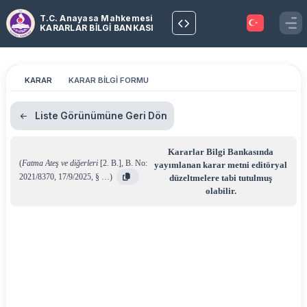
T.C. Anayasa Mahkemesi
KARARLAR BİLGİ BANKASI
KARAR
KARAR BİLGİ FORMU
Liste Görünümüne Geri Dön
Kararlar Bilgi Bankasında
(
Fatma Ateş ve diğerleri
[2. B.]
,
B. No:
yayımlanan karar metni editöryal
2021/8370
,
17/9/2025
,
§ …
)
düzeltmelere tabi tutulmuş
olabilir.