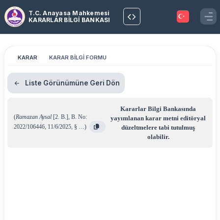
T.C. Anayasa Mahkemesi
KARARLAR BİLGİ BANKASI
KARAR
KARAR BİLGİ FORMU
Liste Görünümüne Geri Dön
Kararlar Bilgi Bankasında
(
Ramazan Aysal
[2. B.]
,
B. No:
yayımlanan karar metni editöryal
2022/106446
,
11/6/2025
,
§ …
)
düzeltmelere tabi tutulmuş
olabilir.