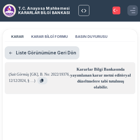
T.C. Anayasa Mahkemesi
KARARLAR BİLGİ BANKASI
KARAR
KARAR BİLGİ FORMU
BASIN DUYURUSU
Liste Görünümüne Geri Dön
Kararlar Bilgi Bankasında
(
Sait Görmüş
[GK]
,
B. No: 2022/19376
,
yayımlanan karar metni editöryal
12/12/2024
,
§ …
)
düzeltmelere tabi tutulmuş
olabilir.