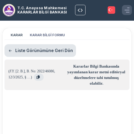
T.C. Anayasa Mahkemesi
KARARLAR BİLGİ BANKASI
KARAR
KARAR BİLGİ FORMU
Liste Görünümüne Geri Dön
Kararlar Bilgi Bankasında
(
F.Y.
[2. B.]
,
B. No: 2022/46086
,
yayımlanan karar metni editöryal
12/3/2025
,
§ …
)
düzeltmelere tabi tutulmuş
olabilir.