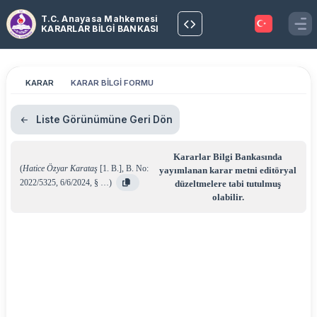
T.C. Anayasa Mahkemesi
KARARLAR BİLGİ BANKASI
KARAR
KARAR BİLGİ FORMU
Liste Görünümüne Geri Dön
Kararlar Bilgi Bankasında
(
Hatice Özyar Karataş
[1. B.]
,
B. No:
yayımlanan karar metni editöryal
2022/5325
,
6/6/2024
,
§ …
)
düzeltmelere tabi tutulmuş
olabilir.