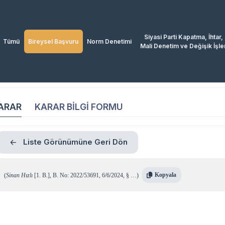
Siyasi Parti Kapatma, İhtar,
Tümü
Bireysel Başvuru
Norm Denetimi
Mali Denetim ve Değişik İşle
ARAR
KARAR BİLGİ FORMU
Liste Görünümüne Geri Dön
Kopyala
(
Sinan Hızlı
[1. B.]
,
B. No: 2022/53691
,
6/6/2024
,
§ …
)