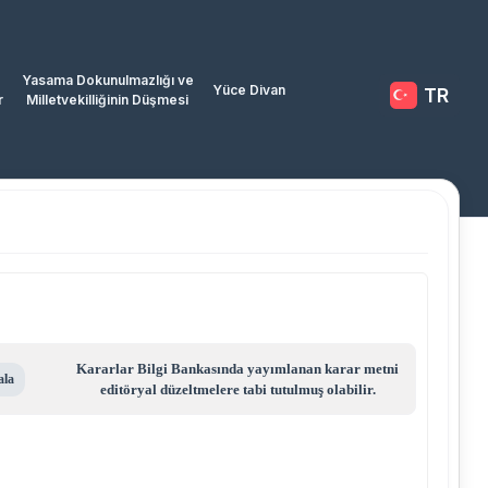
Yasama Dokunulmazlığı ve
Yüce Divan
TR
r
Milletvekilliğinin Düşmesi
Kararlar Bilgi Bankasında yayımlanan karar metni
ala
editöryal düzeltmelere tabi tutulmuş olabilir.