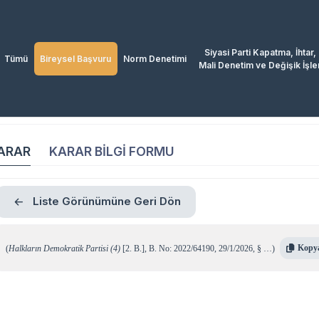
Siyasi Parti Kapatma, İhtar,
Tümü
Bireysel Başvuru
Norm Denetimi
Mali Denetim ve Değişik İşle
ARAR
KARAR BİLGİ FORMU
Liste Görünümüne Geri Dön
Kopy
(
Halkların Demokratik Partisi (4)
[2. B.]
,
B. No: 2022/64190
,
29/1/2026
,
§ …
)