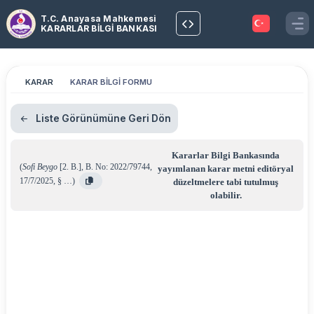
T.C. Anayasa Mahkemesi
KARARLAR BİLGİ BANKASI
KARAR
KARAR BİLGİ FORMU
Liste Görünümüne Geri Dön
Kararlar Bilgi Bankasında
(
Sofi Beygo
[2. B.]
,
B. No: 2022/79744
,
yayımlanan karar metni editöryal
17/7/2025
,
§ …
)
düzeltmelere tabi tutulmuş
olabilir.