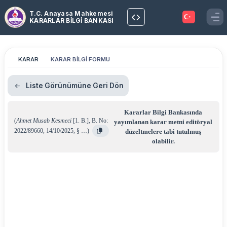
T.C. Anayasa Mahkemesi
KARARLAR BİLGİ BANKASI
KARAR
KARAR BİLGİ FORMU
Liste Görünümüne Geri Dön
Kararlar Bilgi Bankasında
(
Ahmet Musab Kesmeci
[1. B.]
,
B. No:
yayımlanan karar metni editöryal
2022/89660
,
14/10/2025
,
§ …
)
düzeltmelere tabi tutulmuş
olabilir.