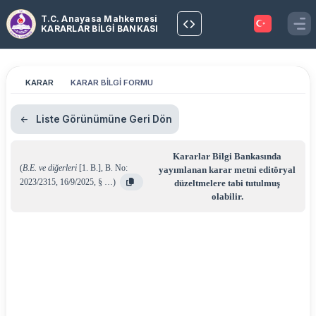
T.C. Anayasa Mahkemesi
KARARLAR BİLGİ BANKASI
KARAR
KARAR BİLGİ FORMU
Liste Görünümüne Geri Dön
Kararlar Bilgi Bankasında
(
B.E. ve diğerleri
[1. B.]
,
B. No:
yayımlanan karar metni editöryal
2023/2315
,
16/9/2025
,
§ …
)
düzeltmelere tabi tutulmuş
olabilir.