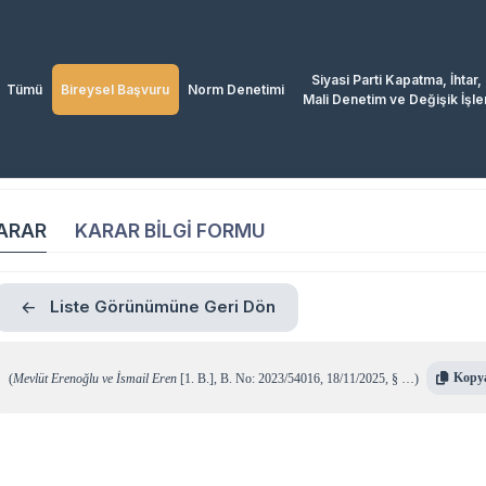
Siyasi Parti Kapatma, İhtar,
Tümü
Bireysel Başvuru
Norm Denetimi
Mali Denetim ve Değişik İşle
ARAR
KARAR BİLGİ FORMU
Liste Görünümüne Geri Dön
Kopy
(
Mevlüt Erenoğlu ve İsmail Eren
[1. B.]
,
B. No: 2023/54016
,
18/11/2025
,
§ …
)