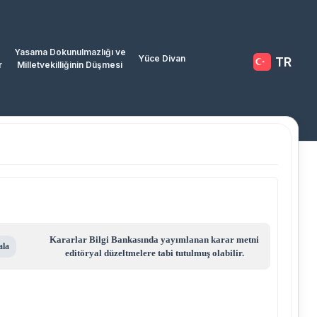
Yasama Dokunulmazlığı ve
Yüce Divan
TR
r
Milletvekilliğinin Düşmesi
Kararlar Bilgi Bankasında yayımlanan karar metni
ala
editöryal düzeltmelere tabi tutulmuş olabilir.