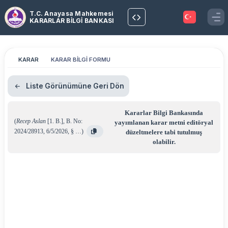
T.C. Anayasa Mahkemesi
KARARLAR BİLGİ BANKASI
KARAR
KARAR BİLGİ FORMU
Liste Görünümüne Geri Dön
Kararlar Bilgi Bankasında
(
Recep Aslan
[1. B.]
,
B. No:
yayımlanan karar metni editöryal
2024/28913
,
6/5/2026
,
§ …
)
düzeltmelere tabi tutulmuş
olabilir.