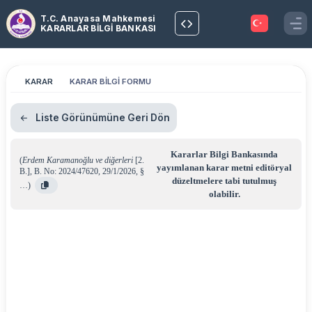
T.C. Anayasa Mahkemesi
KARARLAR BİLGİ BANKASI
KARAR
KARAR BİLGİ FORMU
Liste Görünümüne Geri Dön
Kararlar Bilgi Bankasında
(
Erdem Karamanoğlu ve diğerleri
[2.
yayımlanan karar metni editöryal
B.]
,
B. No: 2024/47620
,
29/1/2026
,
§
düzeltmelere tabi tutulmuş
…
)
olabilir.