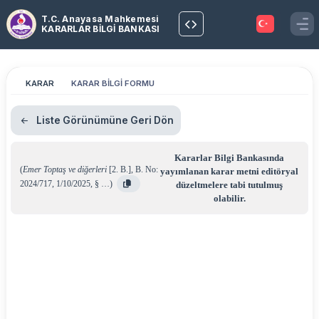
T.C. Anayasa Mahkemesi
KARARLAR BİLGİ BANKASI
KARAR
KARAR BİLGİ FORMU
Liste Görünümüne Geri Dön
Kararlar Bilgi Bankasında
(
Emer Toptaş ve diğerleri
[2. B.]
,
B. No:
yayımlanan karar metni editöryal
2024/717
,
1/10/2025
,
§ …
)
düzeltmelere tabi tutulmuş
olabilir.