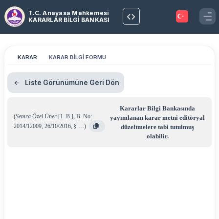
T.C. Anayasa Mahkemesi
KARARLAR BİLGİ BANKASI
KARAR
KARAR BİLGİ FORMU
Liste Görünümüne Geri Dön
Kararlar Bilgi Bankasında
(
Semra Özel Üner
[1. B.]
,
B. No:
yayımlanan karar metni editöryal
2014/12009
,
26/10/2016
,
§ …
)
düzeltmelere tabi tutulmuş
olabilir.