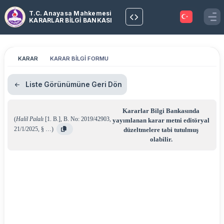
T.C. Anayasa Mahkemesi
KARARLAR BİLGİ BANKASI
KARAR
KARAR BİLGİ FORMU
Liste Görünümüne Geri Dön
Kararlar Bilgi Bankasında
(
Halil Palalı
[1. B.]
,
B. No: 2019/42903
,
yayımlanan karar metni editöryal
21/1/2025
,
§ …
)
düzeltmelere tabi tutulmuş
olabilir.