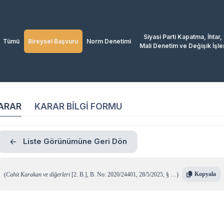
Siyasi Parti Kapatma, İhtar,
Tümü
Bireysel Başvuru
Norm Denetimi
Mali Denetim ve Değişik İşle
ARAR
KARAR BİLGİ FORMU
Liste Görünümüne Geri Dön
Kopyala
(
Cahit Karakan ve diğerleri
[2. B.]
,
B. No: 2020/24401
,
28/5/2025
,
§ …
)