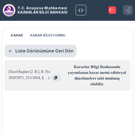
T.C. Anayasa Mahkemesi
KARARLAR BİLGİ BANKASI
KARAR
KARAR BİLGİ FORMU
Liste Görünümüne Geri Dön
Kararlar Bilgi Bankasında
(
Yücel Kaplan
[2. B.]
,
B. No:
yayımlanan karar metni editöryal
2020/5971
,
25/1/2024
,
§ …
)
düzeltmelere tabi tutulmuş
olabilir.