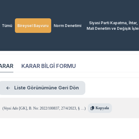
Siyasi Parti Kapatma, İhtar,
Tümü
Bireysel Başvuru
Norm Denetimi
Mali Denetim ve Değişik İşle
ARAR
KARAR BİLGİ FORMU
Liste Görünümüne Geri Dön
Kopyala
(
Veysi Ado
[GK]
,
B. No: 2022/100837
,
27/4/2023
,
§ …
)