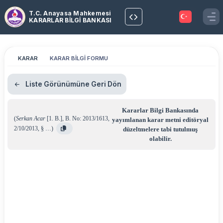
T.C. Anayasa Mahkemesi
KARARLAR BİLGİ BANKASI
KARAR
KARAR BİLGİ FORMU
Liste Görünümüne Geri Dön
Kararlar Bilgi Bankasında
(
Serkan Acar
[1. B.]
,
B. No: 2013/1613
,
yayımlanan karar metni editöryal
2/10/2013
,
§ …
)
düzeltmelere tabi tutulmuş
olabilir.