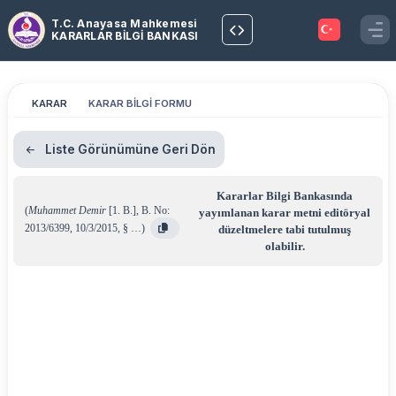
T.C. Anayasa Mahkemesi
KARARLAR BİLGİ BANKASI
KARAR
KARAR BİLGİ FORMU
Liste Görünümüne Geri Dön
Kararlar Bilgi Bankasında
(
Muhammet Demir
[1. B.]
,
B. No:
yayımlanan karar metni editöryal
2013/6399
,
10/3/2015
,
§ …
)
düzeltmelere tabi tutulmuş
olabilir.