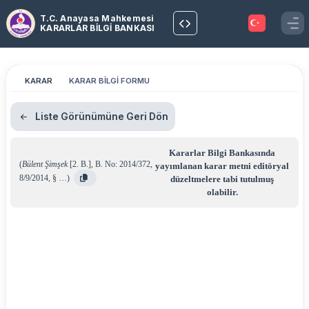
T.C. Anayasa Mahkemesi
KARARLAR BİLGİ BANKASI
KARAR
KARAR BİLGİ FORMU
Liste Görünümüne Geri Dön
Kararlar Bilgi Bankasında
(
Bülent Şimşek
[2. B.]
,
B. No: 2014/372
,
yayımlanan karar metni editöryal
8/9/2014
,
§ …
)
düzeltmelere tabi tutulmuş
olabilir.