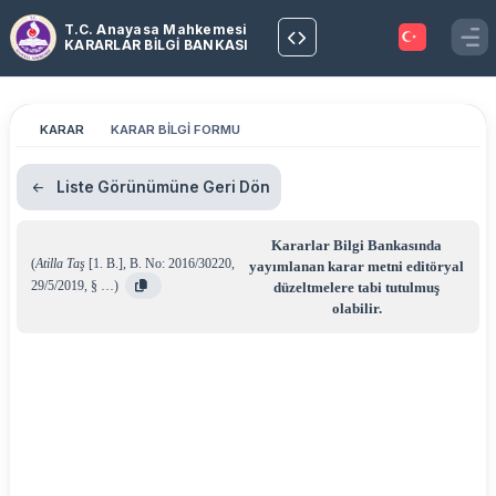
T.C. Anayasa Mahkemesi
KARARLAR BİLGİ BANKASI
KARAR
KARAR BİLGİ FORMU
Liste Görünümüne Geri Dön
Kararlar Bilgi Bankasında
(
Atilla Taş
[1. B.]
,
B. No: 2016/30220
,
yayımlanan karar metni editöryal
29/5/2019
,
§ …
)
düzeltmelere tabi tutulmuş
olabilir.