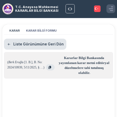
T.C. Anayasa Mahkemesi
KARARLAR BİLGİ BANKASI
KARAR
KARAR BİLGİ FORMU
Liste Görünümüne Geri Dön
Kararlar Bilgi Bankasında
(
Berk Eroğlu
[1. B.]
,
B. No:
yayımlanan karar metni editöryal
2024/10939
,
5/11/2025
,
§ …
)
düzeltmelere tabi tutulmuş
olabilir.