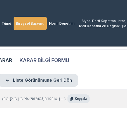
Siyasi Parti Kapatma, İhtar,
Tümü
Bireysel Başvuru
Norm Denetimi
Mali Denetim ve Değişik İşle
ARAR
KARAR BİLGİ FORMU
Liste Görünümüne Geri Dön
Kopyala
(
B.E.
[2. B.]
,
B. No: 2012/625
,
9/1/2014
,
§ …
)