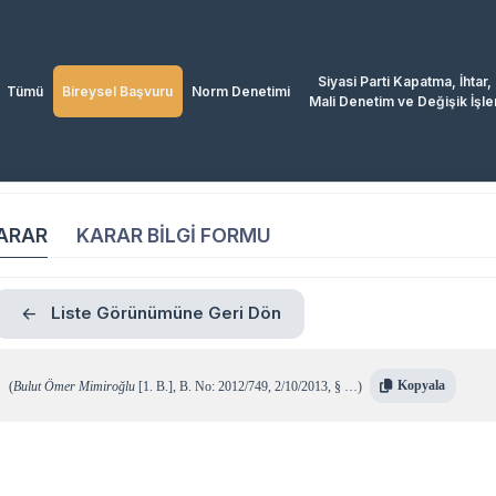
Siyasi Parti Kapatma, İhtar,
Tümü
Bireysel Başvuru
Norm Denetimi
Mali Denetim ve Değişik İşle
ARAR
KARAR BİLGİ FORMU
Liste Görünümüne Geri Dön
Kopyala
(
Bulut Ömer Mimiroğlu
[1. B.]
,
B. No: 2012/749
,
2/10/2013
,
§ …
)